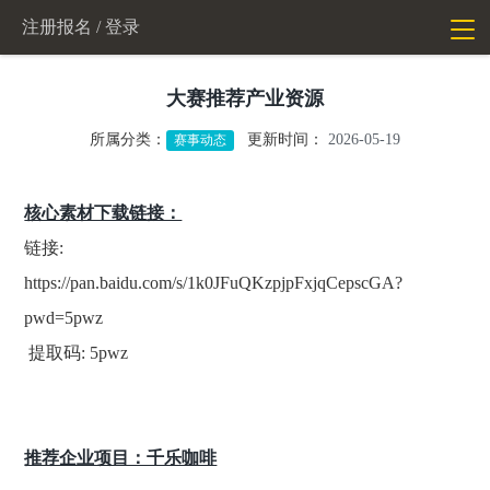
注册报名
/ 登录
切
换
导
航
大赛推荐产业资源
所属分类：
更新时间：
2026-05-19
赛事动态
核心素材下载链接：
链接:
https://pan.baidu.com/s/1k0JFuQKzpjpFxjqCepscGA?
pwd=5pwz
提取码: 5pwz
推荐企业项目：千乐咖啡