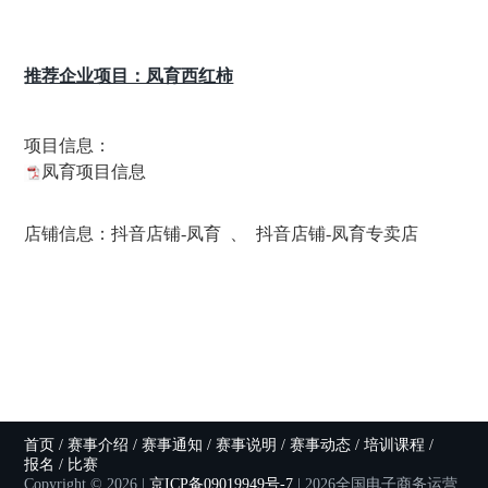
推荐企业项目：凤育西红柿
项目信息：
凤育项目信息
店铺信息：
抖音店铺-凤育
、
抖音店铺-凤育专卖店
首页
/
赛事介绍
/
赛事通知
/
赛事说明
/
赛事动态
/
培训课程
/
报名 / 比赛
Copyright © 2026 |
京ICP备09019949号-7
| 2026全国电子商务运营